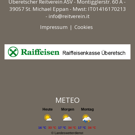
Überetscher Reitverein ASV -
Montigglerstr. 60 A -
39057 St. Michael Eppan
- Mwst: IT01416170213
-
info@reitverein.it
Impressum
|
Cookies
METEO
Heute
Morgen
Montag
16 °C
33 °C
17 °C
34 °C
17 °C
34 °C
©
Landeswetterdienst